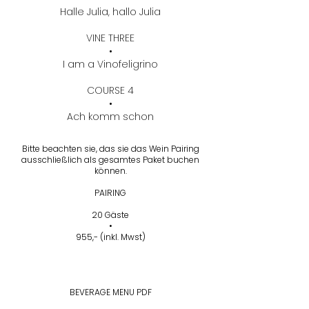
Halle Julia, hallo Julia
VINE THREE
•
I am a Vinofeligrino
COURSE 4
•
Ach komm schon
Bitte beachten sie, das sie das Wein Pairing
ausschließlich als gesamtes Paket buchen
können.
PAIRING
20 Gäste
•
955,- (inkl. Mwst)
BEVERAGE MENU PDF