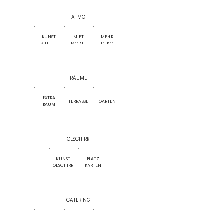
ATMO
KUNST
MIET
MEHR
STÜHLE
MÖBEL
DEKO
RÄUME
EXTRA
TERRASSE
GARTEN
RAUM
GESCHIRR
KUNST
PLATZ
GESCHIRR
KARTEN
CATERING