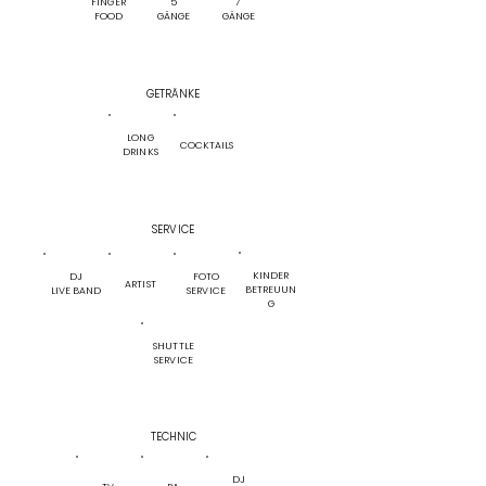
FINGER
5
7
FOOD
GÄNGE
GÄNGE
GETRÄNKE
LONG
COCKTAILS
DRINKS
SERVICE
KINDER
DJ
FOTO
ARTIST
BETREUUN
LIVE BAND
SERVICE
G
SHUTTLE
SERVICE
TECHNIC
DJ