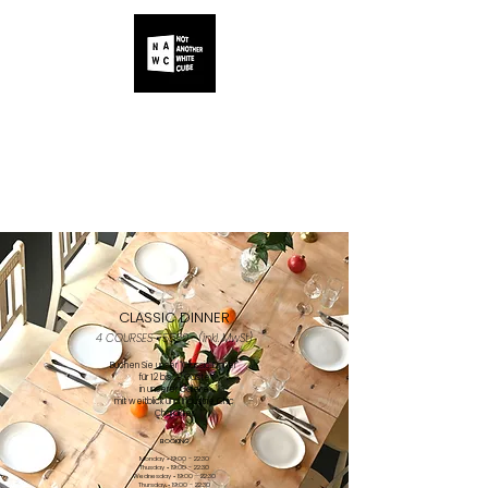
ALLE
IHR
UNSER
KÜNSTLER
EVENT
PROGRAMM
CLASSIC DINNER
4 COURSES • 5590,- (inkl. MwSt)
Buchen Sie unser "Classic Dinner"
für 12 bis 20 Gäste
in unserer
Galerie
mit weitblick und Industrie Chic
Charakter.
BOOKING
Monday • 19:00 - 22:30
Thusday • 19:00 - 22:30
Wednesday • 19:00 - 22:30
Thursday • 19:00 - 22:30