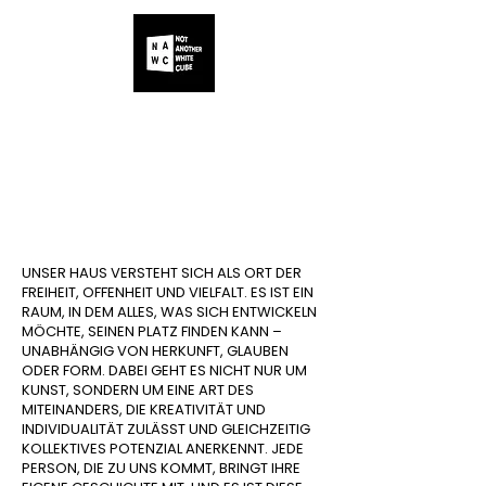
ALLE
IHR
UNSER
KÜNSTLER
EVENT
PROGRAMM
UNSER HAUS VERSTEHT SICH ALS ORT DER
FREIHEIT, OFFENHEIT UND VIELFALT. ES IST EIN
RAUM, IN DEM ALLES, WAS SICH ENTWICKELN
MÖCHTE, SEINEN PLATZ FINDEN KANN –
UNABHÄNGIG VON HERKUNFT, GLAUBEN
ODER FORM. DABEI GEHT ES NICHT NUR UM
KUNST, SONDERN UM EINE ART DES
MITEINANDERS, DIE KREATIVITÄT UND
INDIVIDUALITÄT ZULÄSST UND GLEICHZEITIG
KOLLEKTIVES POTENZIAL ANERKENNT. JEDE
PERSON, DIE ZU UNS KOMMT, BRINGT IHRE