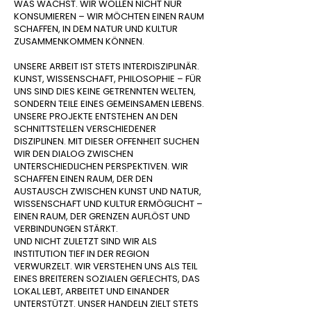
WAS WÄCHST. WIR WOLLEN NICHT NUR
KONSUMIEREN – WIR MÖCHTEN EINEN RAUM
SCHAFFEN, IN DEM NATUR UND KULTUR
ZUSAMMENKOMMEN KÖNNEN.
UNSERE ARBEIT IST STETS INTERDISZIPLINÄR.
KUNST, WISSENSCHAFT, PHILOSOPHIE – FÜR
UNS SIND DIES KEINE GETRENNTEN WELTEN,
SONDERN TEILE EINES GEMEINSAMEN LEBENS.
UNSERE PROJEKTE ENTSTEHEN AN DEN
SCHNITTSTELLEN VERSCHIEDENER
DISZIPLINEN. MIT DIESER OFFENHEIT SUCHEN
WIR DEN DIALOG ZWISCHEN
UNTERSCHIEDLICHEN PERSPEKTIVEN. WIR
SCHAFFEN EINEN RAUM, DER DEN
AUSTAUSCH ZWISCHEN KUNST UND NATUR,
WISSENSCHAFT UND KULTUR ERMÖGLICHT –
EINEN RAUM, DER GRENZEN AUFLÖST UND
VERBINDUNGEN STÄRKT.
UND NICHT ZULETZT SIND WIR ALS
INSTITUTION TIEF IN DER REGION
VERWURZELT. WIR VERSTEHEN UNS ALS TEIL
EINES BREITEREN SOZIALEN GEFLECHTS, DAS
LOKAL LEBT, ARBEITET UND EINANDER
UNTERSTÜTZT. UNSER HANDELN ZIELT STETS