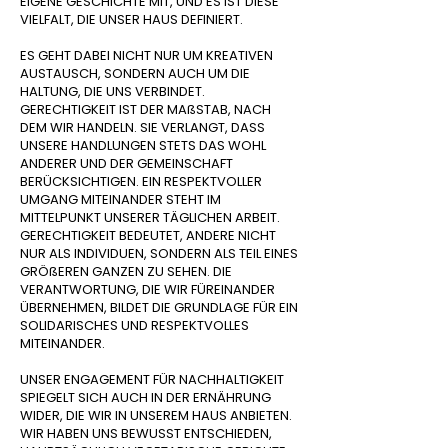
EIGENE GESCHICHTE MIT, UND ES IST DIESE
VIELFALT, DIE UNSER HAUS DEFINIERT.
ES GEHT DABEI NICHT NUR UM KREATIVEN
AUSTAUSCH, SONDERN AUCH UM DIE
HALTUNG, DIE UNS VERBINDET.
GERECHTIGKEIT IST DER MAßSTAB, NACH
DEM WIR HANDELN. SIE VERLANGT, DASS
UNSERE HANDLUNGEN STETS DAS WOHL
ANDERER UND DER GEMEINSCHAFT
BERÜCKSICHTIGEN. EIN RESPEKTVOLLER
UMGANG MITEINANDER STEHT IM
MITTELPUNKT UNSERER TÄGLICHEN ARBEIT.
GERECHTIGKEIT BEDEUTET, ANDERE NICHT
NUR ALS INDIVIDUEN, SONDERN ALS TEIL EINES
GRÖßEREN GANZEN ZU SEHEN. DIE
VERANTWORTUNG, DIE WIR FÜREINANDER
ÜBERNEHMEN, BILDET DIE GRUNDLAGE FÜR EIN
SOLIDARISCHES UND RESPEKTVOLLES
MITEINANDER.
UNSER ENGAGEMENT FÜR NACHHALTIGKEIT
SPIEGELT SICH AUCH IN DER ERNÄHRUNG
WIDER, DIE WIR IN UNSEREM HAUS ANBIETEN.
WIR HABEN UNS BEWUSST ENTSCHIEDEN,