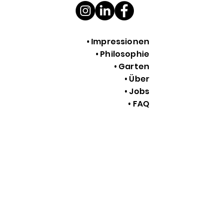
• Impressionen
• Philosophie
• Garten
• Über
• Jobs
• FAQ
• Impressum
• Datenschutz
TAUFKIRCHNERSTRAßE 63
85662 HOHENBRUNN
+4917623635270
INFO@NAWC.ONE