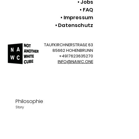
• Jobs
• FAQ
• Impressum
• Datenschutz
TAUFKIRCHNERSTRAßE 63
85662 HOHENBRUNN
+4917623635270
INFO@NAWC.ONE
Philosophie
Story
Garten
Über
Datenschutz
Impressum