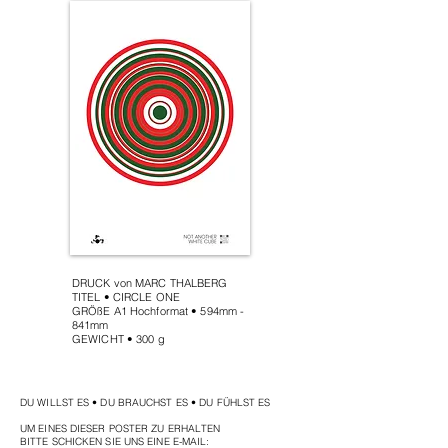
​DRUCK
von MARC THALBERG
TITEL • CIRCLE ONE
GRÖßE A1 Hochformat • 594mm -
841mm
GEWICHT • 300 g
DU WILLST ES • DU BRAUCHST ES • DU FÜHLST ES
UM EINES DIESER POSTER ZU ERHALTEN
BITTE SCHICKEN SIE UNS EINE E-MAIL: