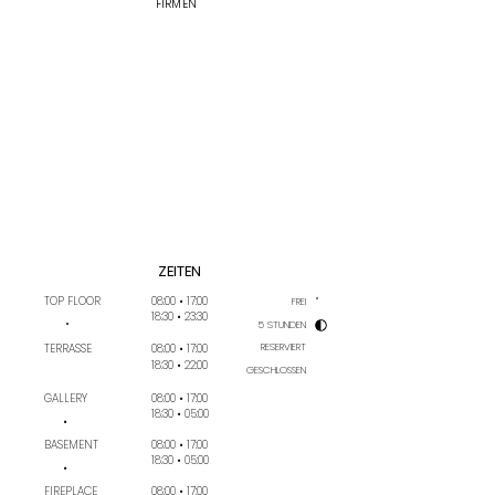
FIRMEN
BLOCK
SMART
DRUCK
360
STIFTE
BOARD
SERVICE
KAMERA
KALENDER
ZEITEN
TOP FLOOR
08:00 • 17:00
FREI
18:30 • 23:30
•
5 STUNDEN
TERRASSE
08:00 • 17:00
RESERVIERT
18:30 • 22:00
GESCHLOSSEN
GALLERY
08:00 • 17:00
18:30 • 05:00
•
BASEMENT
08:00 • 17:00
18:30 • 05:00
•
FIREPLACE
08:00 • 17:00