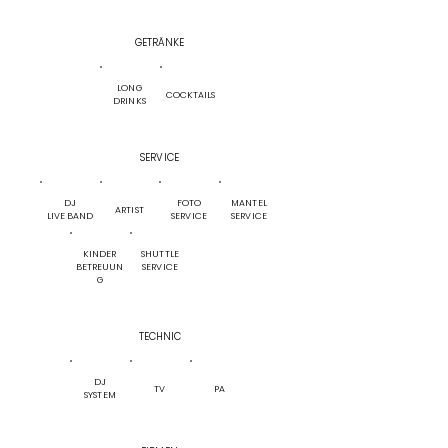
GETRÄNKE
LONG
COCKTAILS
DRINKS
SERVICE
DJ
FOTO
MANTEL
ARTIST
LIVE BAND
SERVICE
SERVICE
KINDER
SHUTTLE
BETREUUN
SERVICE
G
TECHNIC
DJ
TV
PA
SYSTEM