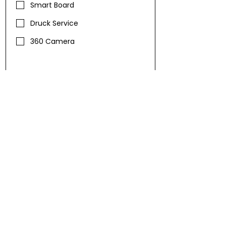
Smart Board
Druck Service
360 Camera
KONTAKT 
DETAILS
Vorname
*
Nachname
*
Email
*
Telefon
*