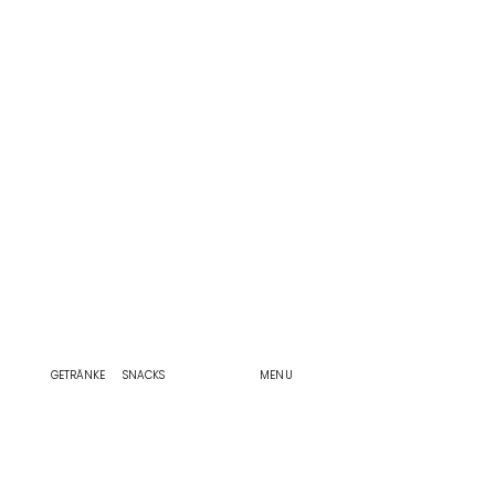
HAUS
INTERIEUR
PROJECTOR
PARKPLÄTZ
FÜHRUNG
E
AUDIO
12/7
DEKO
KONTAKT
SYSTEM
EMPFANG
WIFI
SERVICE
FESTE
ANSPRECH
PERSON
TISCH
SERVICE
GETRÄNKE
SNACKS
MENU
TEE
BUFFET
OBST
KAFFEE
WEICHES