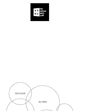
ALLE
IHR
UNSER
KÜNSTLER
EVENT
PROGRAMM
FEIERN
PAX • BEREICH