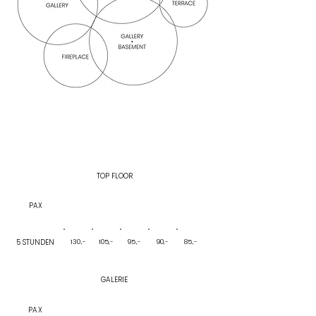
FEIERN
PRO PERSON
TOP FLOOR
PAX
12-14
15-18
19-24
25-30
31-
40
5 STUNDEN
130,-
105,-
95,-
90,-
85,-
GALERIE
PAX
20-30
31-
41-
66-75
76-90