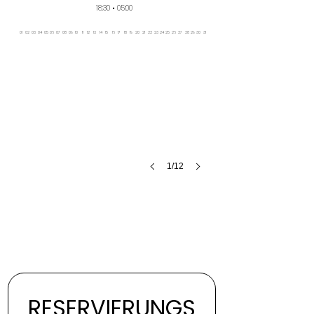
• JAN 26
18:30 • 05:00
01
02
03
04
05
06
07
08
09
10
11
12
13
14
15
16
17
18
19
20
21
22
23
24
25
26
27
28
29
30
31
1/12
RESERVIERUNGS