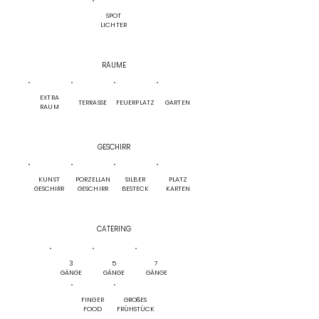
SPOT
LICHTER
RÄUME
EXTRA
TERRASSE
FEUERPLATZ
GARTEN
RAUM
GESCHIRR
KUNST
PORZELLAN
SILBER
PLATZ
GESCHIRR
GESCHIRR
BESTECK
KARTEN
CATERING
3
5
7
GÄNGE
GÄNGE
GÄNGE
FINGER
GROßES
FOOD
FRÜHSTÜCK