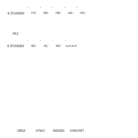
40
65
9 STUNDEN
170,-
160,-
150,-
140,-
130,-
PAX
91-110
111-130
131-150
151-200
9 STUNDEN
120,-
110,-
100,-
auf Anf.
EXKL.
MWST
FEIERN
INKLUSIV
ORGA
ATMO
MEDIEN
ANKUNFT