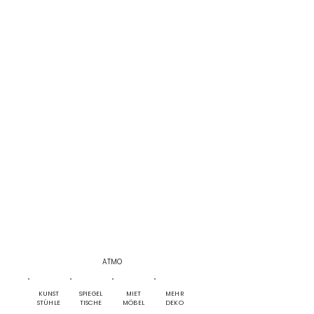
SNACKS
WASSER
BIO
GETRÄNKE
ALKOHOL
STANDARTS
WELCOME
DRINK
EXTRAS
ATMO
KUNST
SPIEGEL
MIET
MEHR
STÜHLE
TISCHE
MÖBEL
DEKO